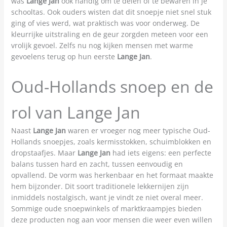
was
Lange Jan
ook handig om te delen of te bewaren in je
schooltas. Ook ouders wisten dat dit snoepje niet snel stuk
ging of vies werd, wat praktisch was voor onderweg. De
kleurrijke uitstraling en de geur zorgden meteen voor een
vrolijk gevoel. Zelfs nu nog kijken mensen met warme
gevoelens terug op hun eerste
Lange Jan
.
Oud-Hollands snoep en de
rol van Lange Jan
Naast
Lange Jan
waren er vroeger nog meer typische Oud-
Hollands snoepjes, zoals kermisstokken, schuimblokken en
dropstaafjes. Maar
Lange Jan
had iets eigens: een perfecte
balans tussen hard en zacht, tussen eenvoudig en
opvallend. De vorm was herkenbaar en het formaat maakte
hem bijzonder. Dit soort traditionele lekkernijen zijn
inmiddels nostalgisch, want je vindt ze niet overal meer.
Sommige oude snoepwinkels of marktkraampjes bieden
deze producten nog aan voor mensen die weer even willen