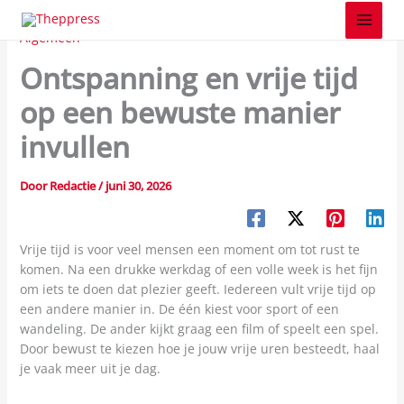
Z
Spring
o
naar
Algemeen
e
de
k
Ontspanning en vrije tijd
inhoud
e
n
op een bewuste manier
invullen
Door
Redactie
/
juni 30, 2026
Vrije tijd is voor veel mensen een moment om tot rust te
komen. Na een drukke werkdag of een volle week is het fijn
om iets te doen dat plezier geeft. Iedereen vult vrije tijd op
een andere manier in. De één kiest voor sport of een
wandeling. De ander kijkt graag een film of speelt een spel.
Door bewust te kiezen hoe je jouw vrije uren besteedt, haal
je vaak meer uit je dag.