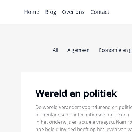
Spring
Filter
naar
posts
Home
Blog
Over ons
Contact
de
by
inhoud
category
All
Algemeen
Economie en g
Wereld en politiek
De wereld verandert voortdurend en politiek
binnenlandse en internationale politiek en 
in het onderwijs en actuele vraagstukken ron
hoe beleid invloed heeft op het leven van