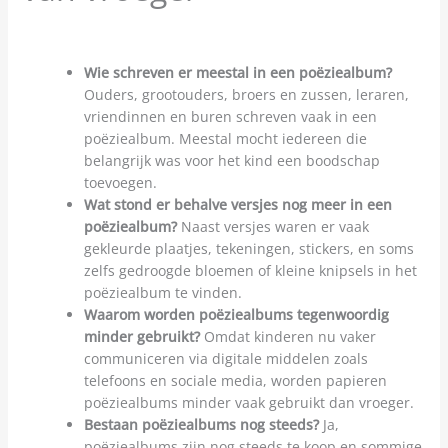
Wie schreven er meestal in een poëziealbum?
Ouders, grootouders, broers en zussen, leraren,
vriendinnen en buren schreven vaak in een
poëziealbum. Meestal mocht iedereen die
belangrijk was voor het kind een boodschap
toevoegen.
Wat stond er behalve versjes nog meer in een
poëziealbum?
Naast versjes waren er vaak
gekleurde plaatjes, tekeningen, stickers, en soms
zelfs gedroogde bloemen of kleine knipsels in het
poëziealbum te vinden.
Waarom worden poëziealbums tegenwoordig
minder gebruikt?
Omdat kinderen nu vaker
communiceren via digitale middelen zoals
telefoons en sociale media, worden papieren
poëziealbums minder vaak gebruikt dan vroeger.
Bestaan poëziealbums nog steeds?
Ja,
poëziealbums zijn nog steeds te koop en sommige