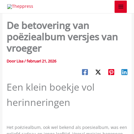
Z
Spring
o
naar
Entertainment en media
e
de
k
De betovering van
inhoud
e
n
poëziealbum versjes van
vroeger
Door
Lisa
/
februari 21, 2026
Een klein boekje vol
herinneringen
Het poëziealbum, ook wel bekend als poesiealbum, was een
geliefd cadeau op jonge leeftijd. Vooral meisjes begonnen