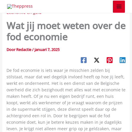
Z
Spring
o
naar
Economie en geld
e
de
k
Wat jij moet weten over de
inhoud
e
n
fod economie
Door
Redactie
/
januari 7, 2025
De fod economie is iets waar je misschien zelden bij
stilstaat, maar dat wel degelijk invloed heeft op hoe jij leeft,
werkt en onderneemt. Het is een dienst van de Belgische
overheid die zich bezighoudt met alles wat met economie te
maken heeft. Of je nu een eigen bedrijf runt, een huis
koopt, werkt als werknemer of je vraagt waarom de prijzen
in de supermarkt stijgen, deze dienst speelt daar op de
achtergrond een rol in. Door te begrijpen wat de fod
economie doet, kun je betere keuzes maken in je dagelijks
leven. Je krijgt niet alleen meer grip op je geldzaken, maar