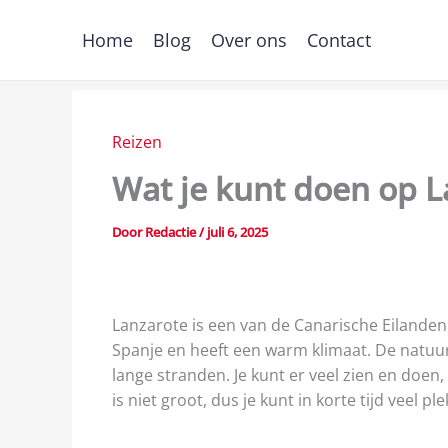
Spring
naar
Home
Blog
Over ons
Contact
de
inhoud
Reizen
Wat je kunt doen op La
Door
Redactie
/
juli 6, 2025
Lanzarote is een van de Canarische Eilanden e
Spanje en heeft een warm klimaat. De natuur 
lange stranden. Je kunt er veel zien en doen,
is niet groot, dus je kunt in korte tijd veel p