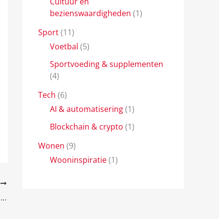
Cultuur en
bezienswaardigheden
(1)
Sport
(11)
Voetbal
(5)
Sportvoeding & supplementen
(4)
Tech
(6)
AI & automatisering
(1)
Blockchain & crypto
(1)
Wonen
(9)
Wooninspiratie
(1)
E
Wat je kunt doen in Singapore tijdens je reis