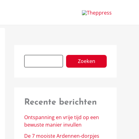
Z
o
e
k
e
n
Zoeken
Recente berichten
Ontspanning en vrije tijd op een
bewuste manier invullen
De 7 mooiste Ardennen-dorpjes