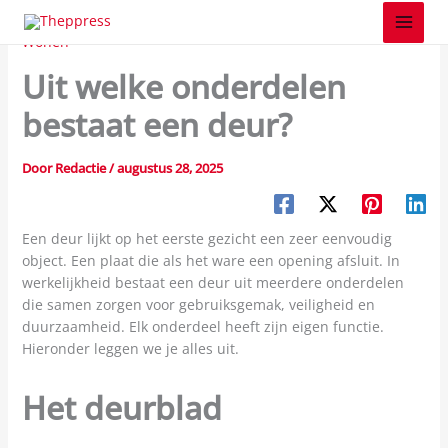
Z
Spring
o
naar
Wonen
e
de
k
Uit welke onderdelen
inhoud
e
n
bestaat een deur?
Door
Redactie
/
augustus 28, 2025
Een deur lijkt op het eerste gezicht een zeer eenvoudig
object. Een plaat die als het ware een opening afsluit. In
werkelijkheid bestaat een deur uit meerdere onderdelen
die samen zorgen voor gebruiksgemak, veiligheid en
duurzaamheid. Elk onderdeel heeft zijn eigen functie.
Hieronder leggen we je alles uit.
Het deurblad