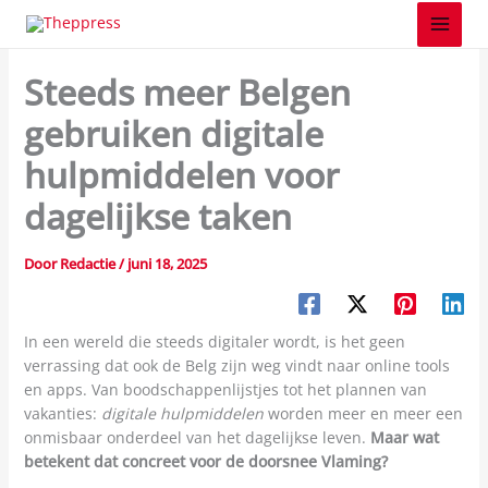
Z
Spring
o
naar
Tech
e
de
k
Steeds meer Belgen
inhoud
e
n
gebruiken digitale
hulpmiddelen voor
dagelijkse taken
Door
Redactie
/
juni 18, 2025
In een wereld die steeds digitaler wordt, is het geen
verrassing dat ook de Belg zijn weg vindt naar online tools
en apps. Van boodschappenlijstjes tot het plannen van
vakanties:
digitale hulpmiddelen
worden meer en meer een
onmisbaar onderdeel van het dagelijkse leven.
Maar wat
betekent dat concreet voor de doorsnee Vlaming?