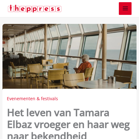
Z
Spring
o
naar
e
de
k
inhoud
e
n
Evenementen & festivals
Het leven van Tamara
Elbaz vroeger en haar weg
naar bekendheid